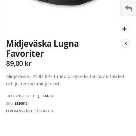
Hoppa
Midjeväska Lugna
till
början
Favoriter
av
bildgalleriet
89,00 kr
Midjeväska i 210D RPET med dragkedja för huvudfakcket
och justerbart midjeband.
TILLGÄNGLIGHET:
EJ I LAGER
SKU
3520012
LEVERANSSÄTT:
LAGERVARA