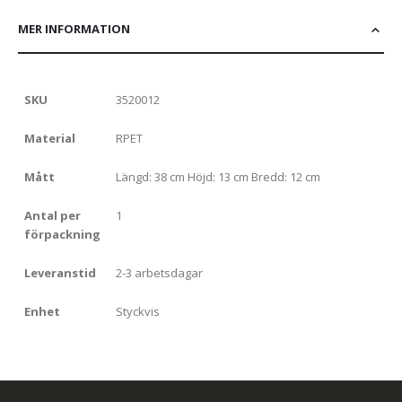
MER INFORMATION
SKU
3520012
Material
RPET
Mått
Längd: 38 cm Höjd: 13 cm Bredd: 12 cm
Antal per
1
förpackning
Leveranstid
2-3 arbetsdagar
Enhet
Styckvis